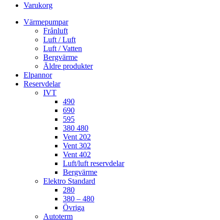
Varukorg
Värmepumpar
Frånluft
Luft / Luft
Luft / Vatten
Bergvärme
Äldre produkter
Elpannor
Reservdelar
IVT
490
690
595
380 480
Vent 202
Vent 302
Vent 402
Luft/luft reservdelar
Bergvärme
Elektro Standard
280
380 – 480
Övriga
Autoterm