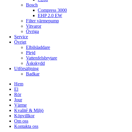
Bosch
Compress 3000
EHP 2.0 EW
Filter värmepump
Vitvaror
Övriga
Service
Övrigt
Elbilsladdare
Plejd
Vattenfelsbrytare
Åskskydd
Utförsäljning
Badkar
Hem
El
Rör
Jour
Värme
Kvalité & Miljö
Köpvillkor
Om oss
Kontakta oss