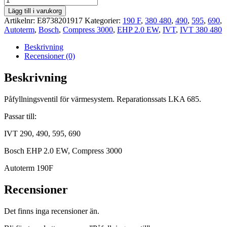
mängd
Lägg till i varukorg
Artikelnr:
E8738201917
Kategorier:
190 F
,
380 480
,
490
,
595
,
690
,
Autoterm
,
Bosch
,
Compress 3000
,
EHP 2.0 EW
,
IVT
,
IVT 380 480
Beskrivning
Recensioner (0)
Beskrivning
Påfyllningsventil för värmesystem. Reparationssats LKA 685.
Passar till:
IVT 290, 490, 595, 690
Bosch EHP 2.0 EW, Compress 3000
Autoterm 190F
Recensioner
Det finns inga recensioner än.