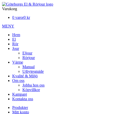
Varukorg
0 varor
0 kr
MENY
Hem
El
Rör
Jour
Eljour
Rörjour
Värme
Manual
Utbytesguide
Kvalité & Miljö
Om oss
Jobba hos oss
Köpvillkor
Kampanj
Kontakta oss
Produkter
Mitt konto