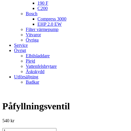
190 F
C200
Bosch
Compress 3000
EHP 2.0 EW
Filter värmepump
Vitvaror
Övriga
Service
Övrigt
Elbilsladdare
Plejd
Vattenfelsbrytare
Åskskydd
Utförsäljning
Badkar
Påfyllningsventil
540
kr
Påfyllningsventil