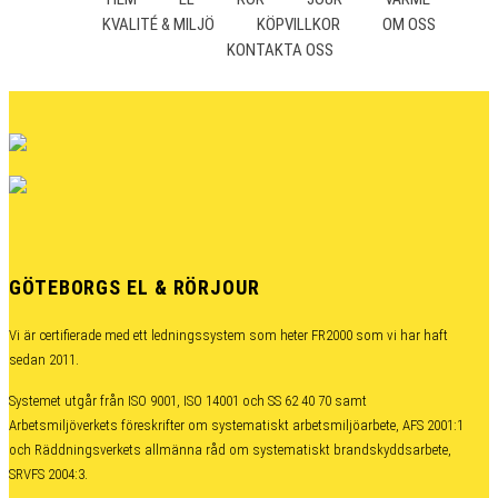
KVALITÉ & MILJÖ
KÖPVILLKOR
OM OSS
KONTAKTA OSS
GÖTEBORGS EL & RÖRJOUR
Vi är certifierade med ett ledningssystem som heter FR2000 som vi har haft
sedan 2011.
Systemet utgår från ISO 9001, ISO 14001 och SS 62 40 70 samt
Arbetsmiljöverkets föreskrifter om systematiskt arbetsmiljöarbete, AFS 2001:1
och Räddningsverkets allmänna råd om systematiskt brandskyddsarbete,
SRVFS 2004:3.