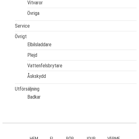
Vitvaror
Övriga
Service
Övrigt
Elbilsladdare
Plejd
Vattenfelsbrytare
Åskskydd
Utförsäljning
Badkar
HEM
EL
RÖR
JOUR
VÄRME