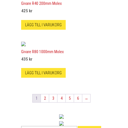
Givare R40 200mm Molex
425
kr
LÄGG TILL I VARUKORG
Givare R80 1000mm Molex
435
kr
LÄGG TILL I VARUKORG
1
2
3
4
5
6
→