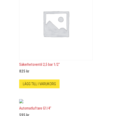
Säkerhetsventil 2,5 bar 1/2″
825
kr
LÄGG TILL I VARUKORG
Automatluftare G1/4″
595
kr