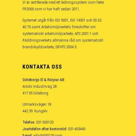
Vi är certifierade med ett ledningssystem som heter
FR2000 som vi har haft sedan 2011.
Systemet utgår från ISO 9001, ISO 14001 och SS 62
40 70 samt Arbetsmiljöverkets föreskrifter om
systematiskt arbetsmiljöarbete, AFS 2001:1 och
Räddningsverkets allmänna råd om systematiskt
brandskyddsarbete, SRVFS 2004:3.
KONTAKTA OSS
Göteborgs El & Rörjour AB
Aröds Industriväg 28
417 05 Göteborg
Utmarksvägen 18
442 39 Kungälv
Telefon:
031-500120
Jourtelefon efter kontorstid:
031-403440
E-mail:
info@500120.com