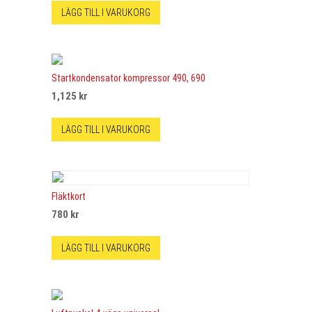
LÄGG TILL I VARUKORG
Startkondensator kompressor 490, 690
1,125
kr
LÄGG TILL I VARUKORG
Fläktkort
780
kr
LÄGG TILL I VARUKORG