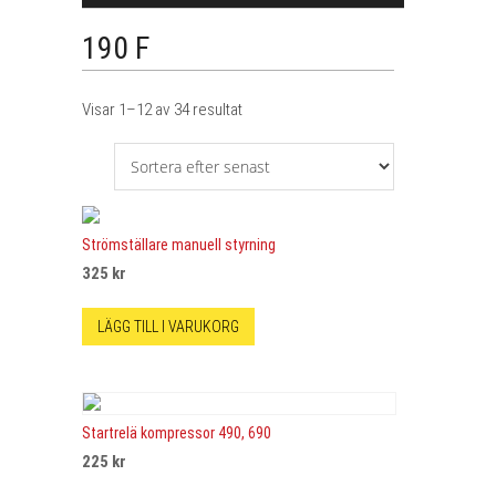
190 F
Sortera
Visar 1–12 av 34 resultat
efter
senaste
Strömställare manuell styrning
325
kr
LÄGG TILL I VARUKORG
Startrelä kompressor 490, 690
225
kr