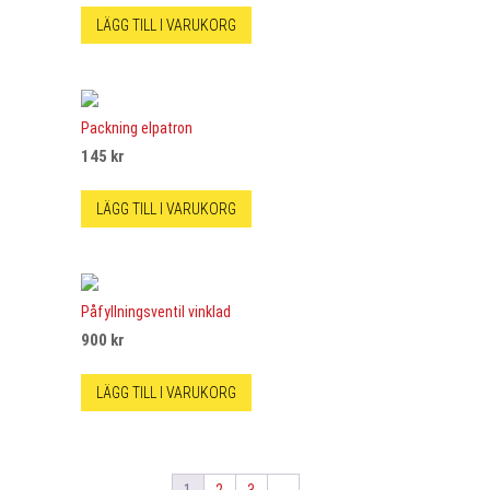
LÄGG TILL I VARUKORG
Packning elpatron
145
kr
LÄGG TILL I VARUKORG
Påfyllningsventil vinklad
900
kr
LÄGG TILL I VARUKORG