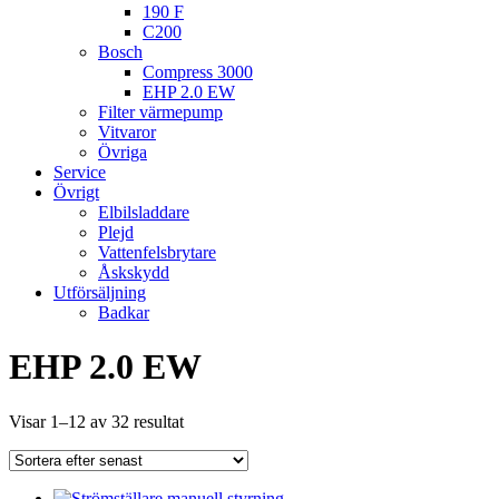
190 F
C200
Bosch
Compress 3000
EHP 2.0 EW
Filter värmepump
Vitvaror
Övriga
Service
Övrigt
Elbilsladdare
Plejd
Vattenfelsbrytare
Åskskydd
Utförsäljning
Badkar
EHP 2.0 EW
Sortera
Visar 1–12 av 32 resultat
efter
senaste