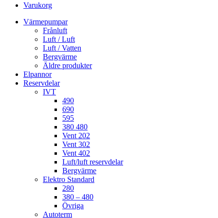
Varukorg
Värmepumpar
Frånluft
Luft / Luft
Luft / Vatten
Bergvärme
Äldre produkter
Elpannor
Reservdelar
IVT
490
690
595
380 480
Vent 202
Vent 302
Vent 402
Luft/luft reservdelar
Bergvärme
Elektro Standard
280
380 – 480
Övriga
Autoterm