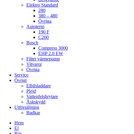
Elektro Standard
280
380 – 480
Övriga
Autoterm
190 F
C200
Bosch
Compress 3000
EHP 2.0 EW
Filter värmepump
Vitvaror
Övriga
Service
Övrigt
Elbilsladdare
Plejd
Vattenfelsbrytare
Åskskydd
Utförsäljning
Badkar
Hem
El
Rör