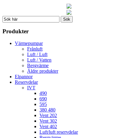
Produkter
Värmepumpar
Frånluft
Luft / Luft
Luft / Vatten
Bergvärme
Äldre produkter
Elpannor
Reservdelar
IVT
490
690
595
380 480
Vent 202
Vent 302
Vent 402
Luft/luft reservdelar
Bergvärme