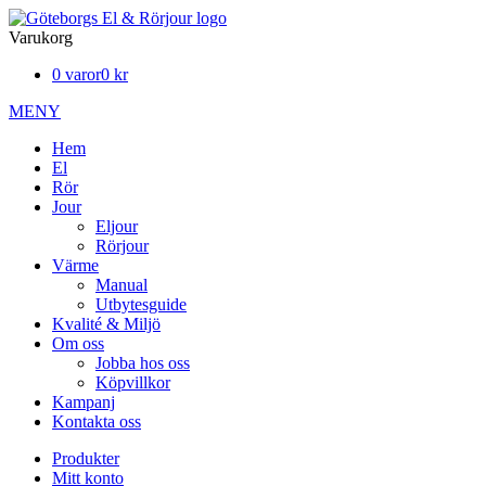
Varukorg
0 varor
0 kr
MENY
Hem
El
Rör
Jour
Eljour
Rörjour
Värme
Manual
Utbytesguide
Kvalité & Miljö
Om oss
Jobba hos oss
Köpvillkor
Kampanj
Kontakta oss
Produkter
Mitt konto