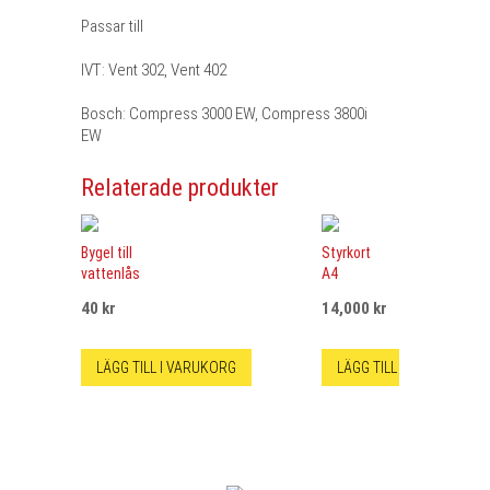
Passar till
IVT: Vent 302, Vent 402
Bosch: Compress 3000 EW, Compress 3800i
EW
Relaterade produkter
Bygel till
Styrkort
vattenlås
A4
40
kr
14,000
kr
LÄGG TILL I VARUKORG
LÄGG TILL I VARUKORG