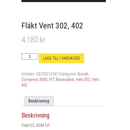
Fläkt Vent 302, 402
4,180
kr
Fläkt
LÄGG TILL I VARUKORG
Vent
302,
402
Artikelnr:
E8738215967
Kategorier:
Bosch
,
mängd
Compress 3000
,
IVT
,
Reservdelar
,
Vent 302
,
Vent
402
Beskrivning
Beskrivning
Fläkt EC ASM SP