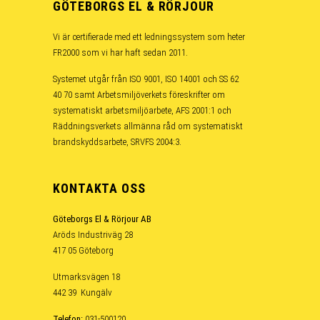
GÖTEBORGS EL & RÖRJOUR
Vi är certifierade med ett ledningssystem som heter
FR2000 som vi har haft sedan 2011.
Systemet utgår från ISO 9001, ISO 14001 och SS 62
40 70 samt Arbetsmiljöverkets föreskrifter om
systematiskt arbetsmiljöarbete, AFS 2001:1 och
Räddningsverkets allmänna råd om systematiskt
brandskyddsarbete, SRVFS 2004:3.
KONTAKTA OSS
Göteborgs El & Rörjour AB
Aröds Industriväg 28
417 05 Göteborg
Utmarksvägen 18
442 39 Kungälv
Telefon:
031-500120