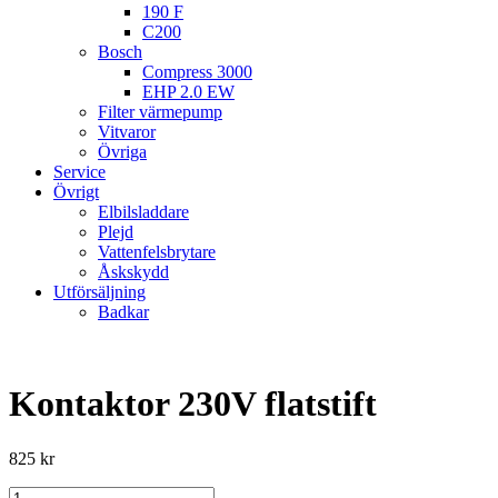
190 F
C200
Bosch
Compress 3000
EHP 2.0 EW
Filter värmepump
Vitvaror
Övriga
Service
Övrigt
Elbilsladdare
Plejd
Vattenfelsbrytare
Åskskydd
Utförsäljning
Badkar
Kontaktor 230V flatstift
825
kr
Kontaktor