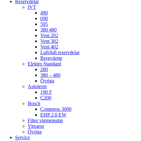
Reservdelar
IVT
490
690
595
380 480
Vent 202
Vent 302
Vent 402
Luft/luft reservdelar
Bergvärme
Elektro Standard
280
380 – 480
Övriga
Autoterm
190 F
C200
Bosch
Compress 3000
EHP 2.0 EW
Filter värmepump
Vitvaror
Övriga
Service