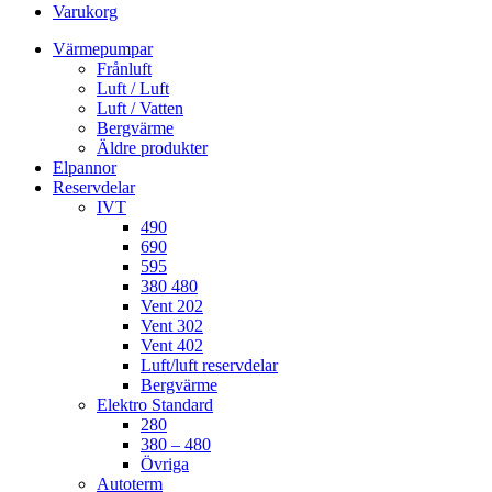
Varukorg
Värmepumpar
Frånluft
Luft / Luft
Luft / Vatten
Bergvärme
Äldre produkter
Elpannor
Reservdelar
IVT
490
690
595
380 480
Vent 202
Vent 302
Vent 402
Luft/luft reservdelar
Bergvärme
Elektro Standard
280
380 – 480
Övriga
Autoterm