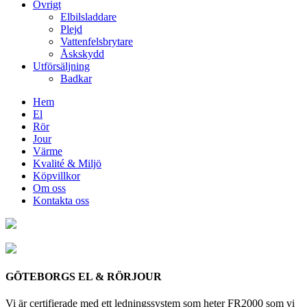
Övrigt
Elbilsladdare
Plejd
Vattenfelsbrytare
Åskskydd
Utförsäljning
Badkar
Hem
El
Rör
Jour
Värme
Kvalité & Miljö
Köpvillkor
Om oss
Kontakta oss
GÖTEBORGS EL & RÖRJOUR
Vi är certifierade med ett ledningssystem som heter FR2000 som vi