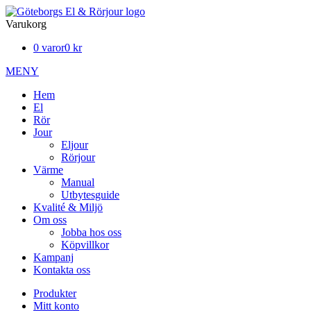
Varukorg
0 varor
0 kr
MENY
Hem
El
Rör
Jour
Eljour
Rörjour
Värme
Manual
Utbytesguide
Kvalité & Miljö
Om oss
Jobba hos oss
Köpvillkor
Kampanj
Kontakta oss
Produkter
Mitt konto