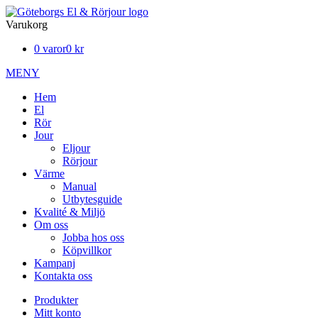
Varukorg
0 varor
0 kr
MENY
Hem
El
Rör
Jour
Eljour
Rörjour
Värme
Manual
Utbytesguide
Kvalité & Miljö
Om oss
Jobba hos oss
Köpvillkor
Kampanj
Kontakta oss
Produkter
Mitt konto