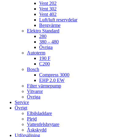
Vent 202
Vent 302
Vent 402
Luft/luft reservdelar
Bergvärme
Elektro Standard
280
380 – 480
Övriga
Autoterm
190 F
C200
Bosch
Compress 3000
EHP 2.0 EW
Filter värmepump
Vitvaror
Övriga
Service
Övrigt
Elbilsladdare
Plejd
Vattenfelsbrytare
Åskskydd
Utförsäljning