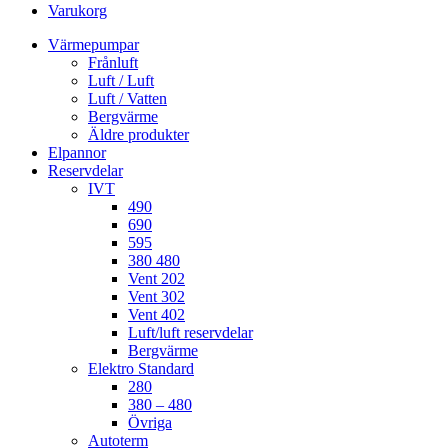
Varukorg
Värmepumpar
Frånluft
Luft / Luft
Luft / Vatten
Bergvärme
Äldre produkter
Elpannor
Reservdelar
IVT
490
690
595
380 480
Vent 202
Vent 302
Vent 402
Luft/luft reservdelar
Bergvärme
Elektro Standard
280
380 – 480
Övriga
Autoterm