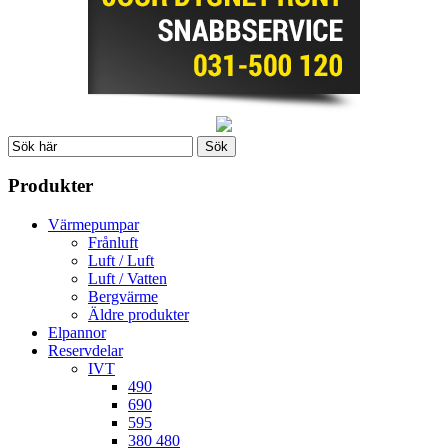
Produkter
Värmepumpar
Frånluft
Luft / Luft
Luft / Vatten
Bergvärme
Äldre produkter
Elpannor
Reservdelar
IVT
490
690
595
380 480