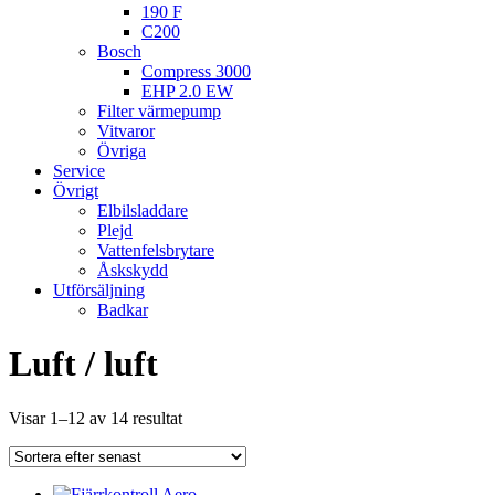
190 F
C200
Bosch
Compress 3000
EHP 2.0 EW
Filter värmepump
Vitvaror
Övriga
Service
Övrigt
Elbilsladdare
Plejd
Vattenfelsbrytare
Åskskydd
Utförsäljning
Badkar
Luft / luft
Sortera
Visar 1–12 av 14 resultat
efter
senaste