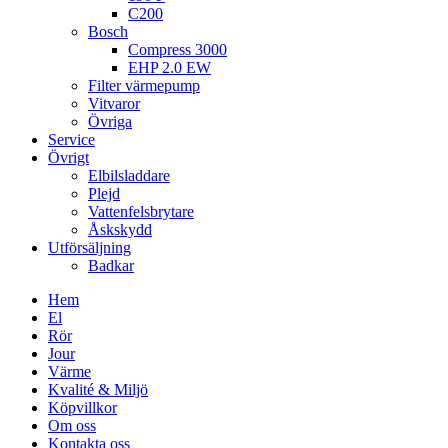
C200
Bosch
Compress 3000
EHP 2.0 EW
Filter värmepump
Vitvaror
Övriga
Service
Övrigt
Elbilsladdare
Plejd
Vattenfelsbrytare
Åskskydd
Utförsäljning
Badkar
Hem
El
Rör
Jour
Värme
Kvalité & Miljö
Köpvillkor
Om oss
Kontakta oss