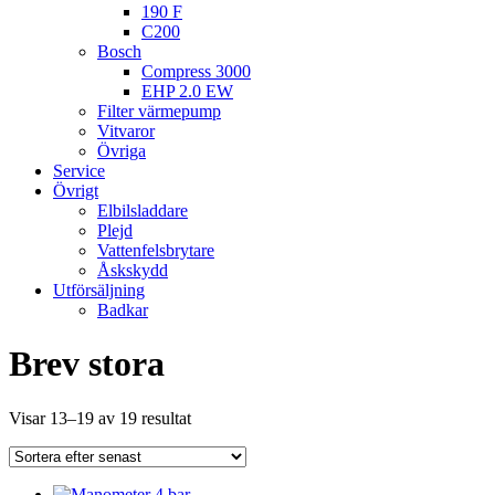
190 F
C200
Bosch
Compress 3000
EHP 2.0 EW
Filter värmepump
Vitvaror
Övriga
Service
Övrigt
Elbilsladdare
Plejd
Vattenfelsbrytare
Åskskydd
Utförsäljning
Badkar
Brev stora
Sortera
Visar 13–19 av 19 resultat
efter
senaste