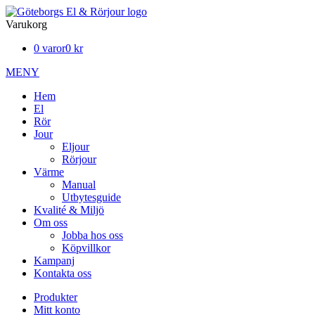
Varukorg
0 varor
0 kr
MENY
Hem
El
Rör
Jour
Eljour
Rörjour
Värme
Manual
Utbytesguide
Kvalité & Miljö
Om oss
Jobba hos oss
Köpvillkor
Kampanj
Kontakta oss
Produkter
Mitt konto