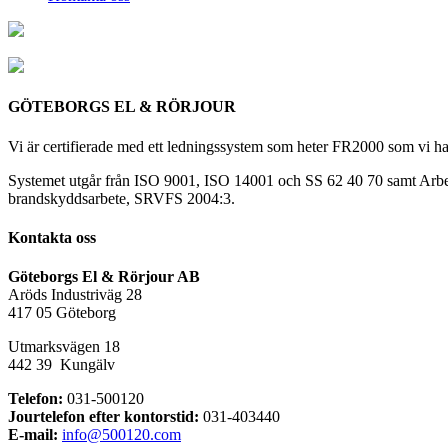
GÖTEBORGS EL & RÖRJOUR
Vi är certifierade med ett ledningssystem som heter FR2000 som vi ha
Systemet utgår från ISO 9001, ISO 14001 och SS 62 40 70 samt Arbet
brandskyddsarbete, SRVFS 2004:3.
Kontakta oss
Göteborgs El & Rörjour AB
Aröds Industriväg 28
417 05 Göteborg
Utmarksvägen 18
442 39 Kungälv
Telefon:
031-500120
Jourtelefon efter kontorstid:
031-403440
E-mail:
info@500120.com