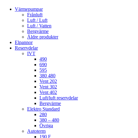
Värmepumpar
Frånluft
Luft / Luft
Luft / Vatten
Bergvärme
Äldre produkter
Elpannor
Reservdelar
IVT
490
690
595
380 480
Vent 202
Vent 302
Vent 402
Luft/luft reservdelar
Bergvärme
Elektro Standard
280
380 – 480
Övriga
Autoterm
190 F