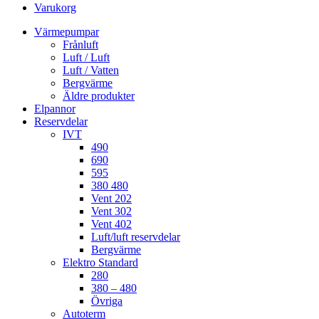
Varukorg
Värmepumpar
Frånluft
Luft / Luft
Luft / Vatten
Bergvärme
Äldre produkter
Elpannor
Reservdelar
IVT
490
690
595
380 480
Vent 202
Vent 302
Vent 402
Luft/luft reservdelar
Bergvärme
Elektro Standard
280
380 – 480
Övriga
Autoterm