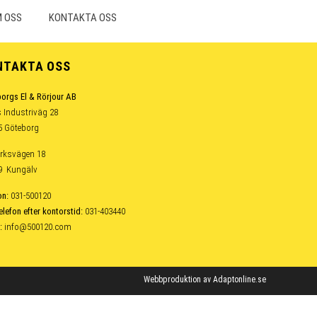
 OSS
KONTAKTA OSS
NTAKTA OSS
orgs El & Rörjour AB
 Industriväg 28
5 Göteborg
rksvägen 18
39 Kungälv
on:
031-500120
elefon efter kontorstid:
031-403440
:
info@500120.com
Webbproduktion av
Adaptonline.se