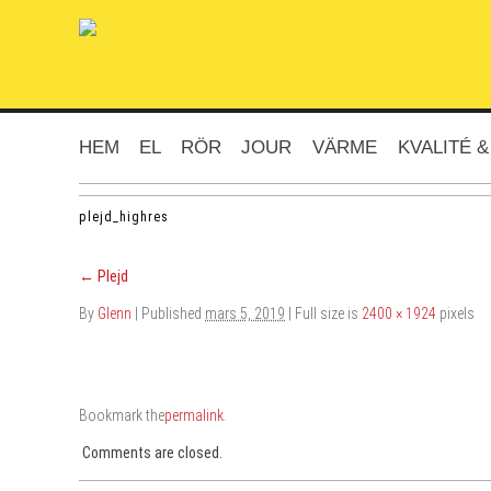
HEM
EL
RÖR
JOUR
VÄRME
KVALITÉ &
plejd_highres
←
Plejd
By
Glenn
|
Published
mars 5, 2019
| Full size is
2400 × 1924
pixels
Bookmark the
permalink
.
Comments are closed.