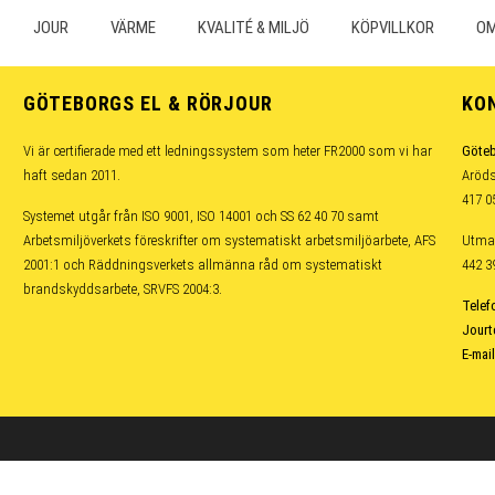
JOUR
VÄRME
KVALITÉ & MILJÖ
KÖPVILLKOR
OM
GÖTEBORGS EL & RÖRJOUR
KO
Vi är certifierade med ett ledningssystem som heter FR2000 som vi har
Göteb
haft sedan 2011.
Aröds
417 0
Systemet utgår från ISO 9001, ISO 14001 och SS 62 40 70 samt
Arbetsmiljöverkets föreskrifter om systematiskt arbetsmiljöarbete, AFS
Utma
2001:1 och Räddningsverkets allmänna råd om systematiskt
442 
brandskyddsarbete, SRVFS 2004:3.
Telef
Jourt
E-mail