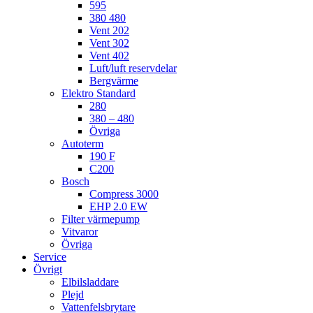
595
380 480
Vent 202
Vent 302
Vent 402
Luft/luft reservdelar
Bergvärme
Elektro Standard
280
380 – 480
Övriga
Autoterm
190 F
C200
Bosch
Compress 3000
EHP 2.0 EW
Filter värmepump
Vitvaror
Övriga
Service
Övrigt
Elbilsladdare
Plejd
Vattenfelsbrytare