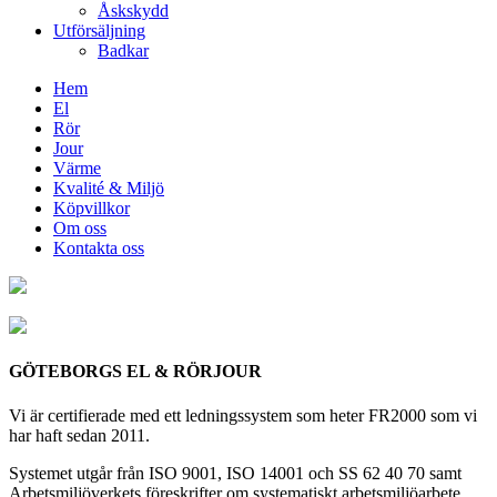
Åskskydd
Utförsäljning
Badkar
Hem
El
Rör
Jour
Värme
Kvalité & Miljö
Köpvillkor
Om oss
Kontakta oss
GÖTEBORGS EL & RÖRJOUR
Vi är certifierade med ett ledningssystem som heter FR2000 som vi
har haft sedan 2011.
Systemet utgår från ISO 9001, ISO 14001 och SS 62 40 70 samt
Arbetsmiljöverkets föreskrifter om systematiskt arbetsmiljöarbete,