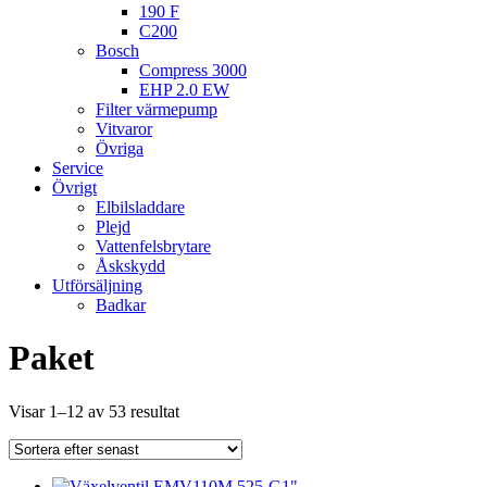
190 F
C200
Bosch
Compress 3000
EHP 2.0 EW
Filter värmepump
Vitvaror
Övriga
Service
Övrigt
Elbilsladdare
Plejd
Vattenfelsbrytare
Åskskydd
Utförsäljning
Badkar
Paket
Sortera
Visar 1–12 av 53 resultat
efter
senaste