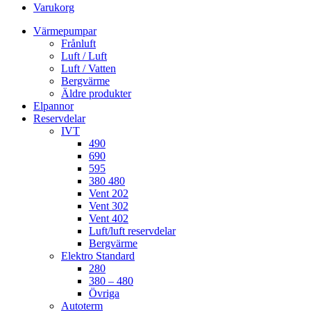
Varukorg
Värmepumpar
Frånluft
Luft / Luft
Luft / Vatten
Bergvärme
Äldre produkter
Elpannor
Reservdelar
IVT
490
690
595
380 480
Vent 202
Vent 302
Vent 402
Luft/luft reservdelar
Bergvärme
Elektro Standard
280
380 – 480
Övriga
Autoterm