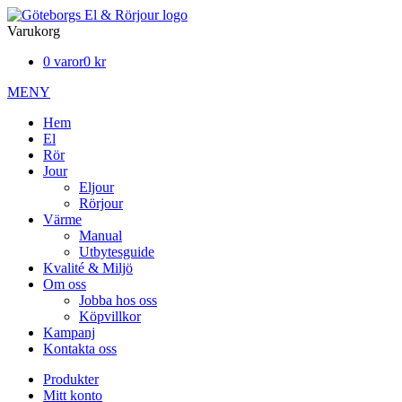
Varukorg
0 varor
0 kr
MENY
Hem
El
Rör
Jour
Eljour
Rörjour
Värme
Manual
Utbytesguide
Kvalité & Miljö
Om oss
Jobba hos oss
Köpvillkor
Kampanj
Kontakta oss
Produkter
Mitt konto