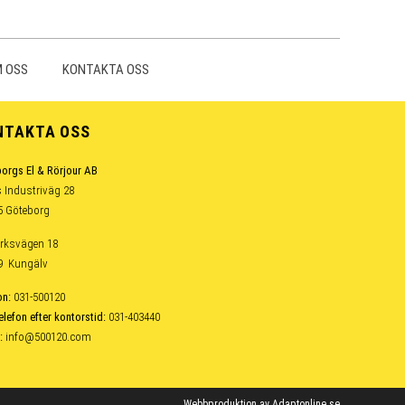
 OSS
KONTAKTA OSS
NTAKTA OSS
orgs El & Rörjour AB
 Industriväg 28
5 Göteborg
rksvägen 18
39 Kungälv
on:
031-500120
elefon efter kontorstid:
031-403440
:
info@500120.com
Webbproduktion av
Adaptonline.se