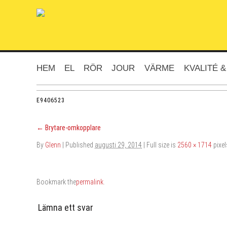
HEM
EL
RÖR
JOUR
VÄRME
KVALITÉ &
E9406523
←
Brytare-omkopplare
By
Glenn
|
Published
augusti 29, 2014
| Full size is
2560 × 1714
pixel
Bookmark the
permalink
.
Lämna ett svar