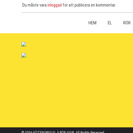
Du måste vara
inloggad
för att publicera en kommentar.
HEM
EL
RÖR
© 2026 GÖTEBORGS EL & RÖRJOUR. All Rights Reserved.