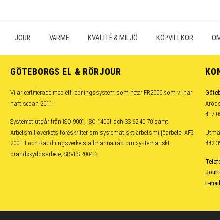
JOUR
VÄRME
KVALITÉ & MILJÖ
KÖPVILLKOR
OM
GÖTEBORGS EL & RÖRJOUR
KO
Vi är certifierade med ett ledningssystem som heter FR2000 som vi har
Göteb
haft sedan 2011.
Aröds
417 0
Systemet utgår från ISO 9001, ISO 14001 och SS 62 40 70 samt
Arbetsmiljöverkets föreskrifter om systematiskt arbetsmiljöarbete, AFS
Utma
2001:1 och Räddningsverkets allmänna råd om systematiskt
442 
brandskyddsarbete, SRVFS 2004:3.
Telef
Jourt
E-mail