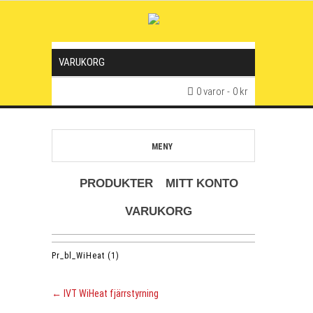
VARUKORG
0 varor
0 kr
MENY
PRODUKTER
MITT KONTO
VARUKORG
Pr_bl_WiHeat (1)
←
IVT WiHeat fjärrstyrning