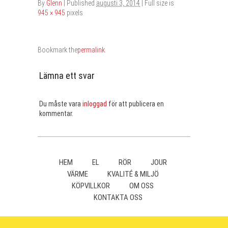
By
Glenn
|
Published
augusti 3, 2014
| Full size is
945 × 945
pixels
Bookmark the
permalink
.
Lämna ett svar
Du måste vara
inloggad
för att publicera en
kommentar.
HEM
EL
RÖR
JOUR
VÄRME
KVALITÉ & MILJÖ
KÖPVILLKOR
OM OSS
KONTAKTA OSS