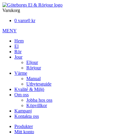
Varukorg
0 varor
0 kr
MENY
Hem
El
Rör
Jour
Eljour
Rörjour
Värme
Manual
Utbytesguide
Kvalité & Miljö
Om oss
Jobba hos oss
Köpvillkor
Kampanj
Kontakta oss
Produkter
Mitt konto