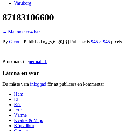
Varukorg
87183106600
←
Manometer 4 bar
By
Glenn
|
Published
mars 6, 2018
| Full size is
945 × 945
pixels
Bookmark the
permalink
.
Lämna ett svar
Du måste vara
inloggad
för att publicera en kommentar.
Hem
El
Rör
Jour
Värme
Kvalité & Miljö
Köpvillkor
Om oss