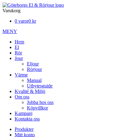
Varukorg
0 varor
0 kr
MENY
Hem
El
Rör
Jour
Eljour
Rörjour
Värme
Manual
Utbytesguide
Kvalité & Miljö
Om oss
Jobba hos oss
Köpvillkor
Kampanj
Kontakta oss
Produkter
Mitt konto