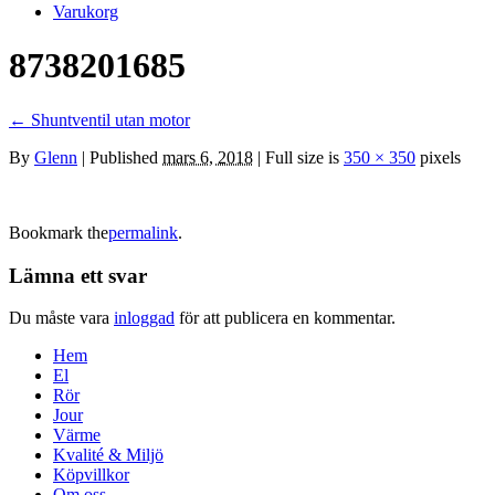
Varukorg
8738201685
←
Shuntventil utan motor
By
Glenn
|
Published
mars 6, 2018
| Full size is
350 × 350
pixels
Bookmark the
permalink
.
Lämna ett svar
Du måste vara
inloggad
för att publicera en kommentar.
Hem
El
Rör
Jour
Värme
Kvalité & Miljö
Köpvillkor
Om oss