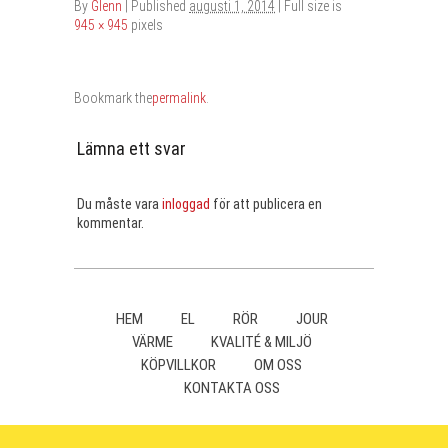
By
Glenn
|
Published
augusti 1, 2014
| Full size is
945 × 945
pixels
Bookmark the
permalink
.
Lämna ett svar
Du måste vara
inloggad
för att publicera en
kommentar.
HEM
EL
RÖR
JOUR
VÄRME
KVALITÉ & MILJÖ
KÖPVILLKOR
OM OSS
KONTAKTA OSS