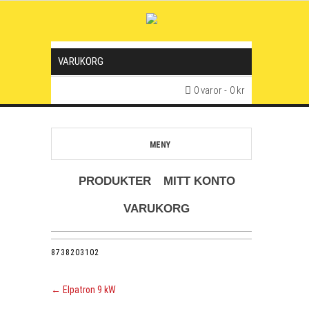
VARUKORG
0 varor
0 kr
MENY
PRODUKTER
MITT KONTO
VARUKORG
8738203102
←
Elpatron 9 kW