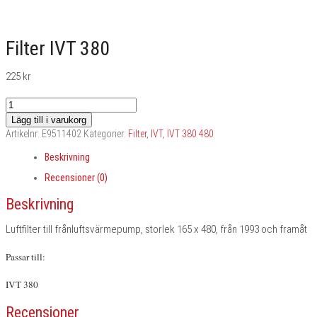
Filter IVT 380
225
kr
Filter
IVT
Lägg till i varukorg
380
Artikelnr:
E9511402
Kategorier:
Filter
,
IVT
,
IVT 380 480
mängd
Beskrivning
Recensioner (0)
Beskrivning
Luftfilter till frånluftsvärmepump, storlek 165 x 480, från 1993 och framåt
Passar till:
IVT 380
Recensioner