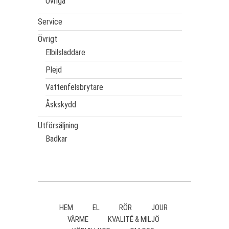
Övriga
Service
Övrigt
Elbilsladdare
Plejd
Vattenfelsbrytare
Åskskydd
Utförsäljning
Badkar
HEM
EL
RÖR
JOUR
VÄRME
KVALITÉ & MILJÖ