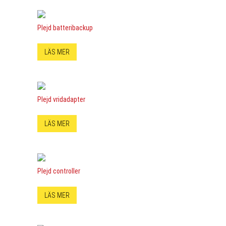
Plejd batteribackup
LÄS MER
Plejd vridadapter
LÄS MER
Plejd controller
LÄS MER